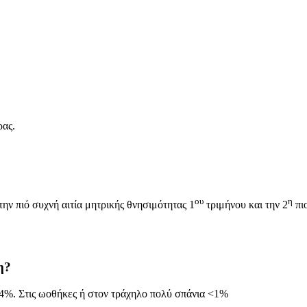
ρας.
ου
η
ην πιό συχνή αιτία μητρικής θνησιμότητας 1
τριμήνου και την 2
πιο
η?
1.4%. Στις ωοθήκες ή στον τράχηλο πολύ σπάνια <1%