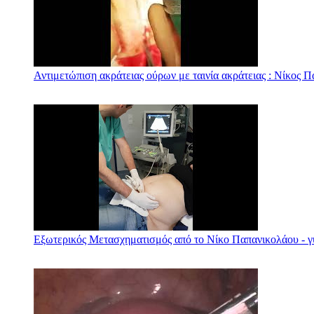
Αντιμετώπιση ακράτειας ούρων με ταινία ακράτειας : Νίκος 
Εξωτερικός Μετασχηματισμός από το Νίκο Παπανικολάου - γ