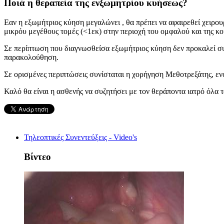
Ποιά η θεραπεία της ενξωμητρίου κυήσεως?
Εαν η εξωμήτριος κύηση μεγαλώνει , θα πρέπει να αφαιρεθεί χειρο
μικρόυ μεγέθους τομές (<1εκ) στην περιοχή του ομφαλού και της κοι
Σε περίπτωση που διαγνωσθείσα εξωμήτριος κύηση δεν προκαλεί συμ
παρακολούθηση.
Σε ορισμένες περιπτώσεις συνίσταται η χορήγηση Μεθοτρεξάτης, εν
Καλό θα είναι η ασθενής να συζητήσει με τον θεράποντα ιατρό όλα τ
Τηλεοπτικές Συνεντεύξεις - Video's
Βίντεο