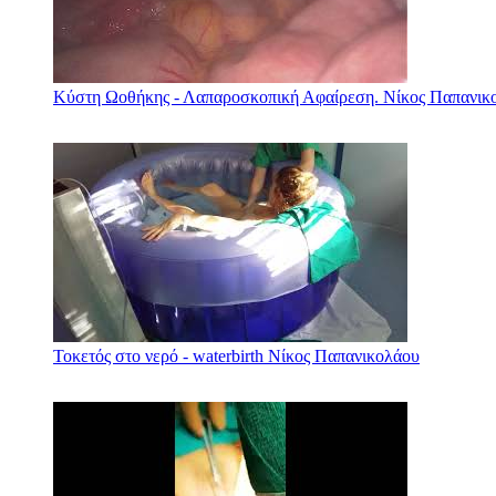
Κύστη Ωοθήκης - Λαπαροσκοπική Αφαίρεση. Νίκος Παπανικ
Τοκετός στο νερό - waterbirth Νίκος Παπανικολάου