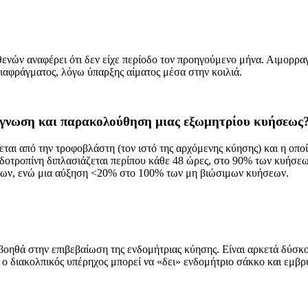
ών αναφέρει ότι δεν είχε περίοδο τον προηγούμενο μήνα. Αιμορραγί
ιαφράγματος, λόγω ύπαρξης αίματος μέσα στην κοιλιά.
ιάγνωση και παρακολούθηση μιας εξωμητρίου κυήσεως
ται από την τροφοβλάστη (τον ιστό της αρχόμενης κύησης) και η οποία
ναδοτροπίνη διπλασιάζεται περίπου κάθε 48 ώρες, στο 90% των κυήσε
σεων, ενώ μια αύξηση <20% στο 100% των μη βιώσιμων κυήσεων.
ηθά στην επιβεβαίωση της ενδομήτριας κύησης. Είναι αρκετά δύσκολ
ο διακολπικός υπέρηχος μπορεί να «δει» ενδομήτριο σάκκο και εμβρυ