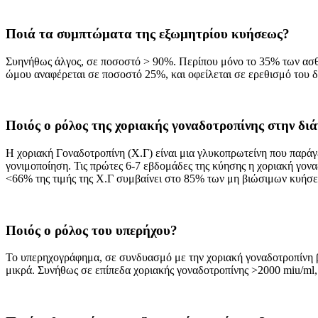
Ποιά τα συμπτώματα της εξωμητρίου κυήσεως?
Συηνήθως άλγος, σε ποσοστό > 90%. Περίπου μόνο το 35% των ασθεν
ώμου αναφέρεται σε ποσοστό 25%, και οφείλεται σε ερεθισμό του δ
Ποιός ο ρόλος της χοριακής γοναδοτροπίνης στην δ
Η χοριακή Γοναδοτροπίνη (Χ.Γ) είναι μια γλυκοπρωτείνη που παράγε
γονιμοποίηση. Τις πρώτες 6-7 εβδομάδες της κύησης η χοριακή γο
<66% της τιμής της Χ.Γ συμβαίνει στο 85% των μη βιώσιμων κυή
Ποιός ο ρόλος του υπερήχου?
Το υπερηχογράφημα, σε συνδυασμό με την χοριακή γοναδοτροπίνη βο
μικρά. Συνήθως σε επίπεδα χοριακής γοναδοτροπίνης >2000 miu/ml, 