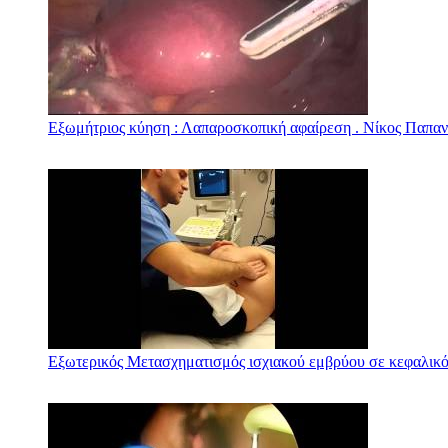
Εξωμήτριος κύηση : Λαπαροσκοπική αφαίρεση . Νίκος Παπα
Εξωτερικός Μετασχηματισμός ισχιακού εμβρύου σε κεφαλικό