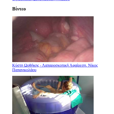
Βίντεο
Κύστη Ωοθήκης - Λαπαροσκοπική Αφαίρεση. Νίκος
Παπανικολάου