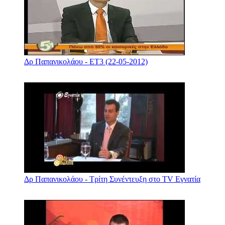
Δρ Παπανικολάου - ΕΤ3 (22-05-2012)
Δρ Παπανικολάου - Τρίτη Συνέντευξη στο TV Εγνατία