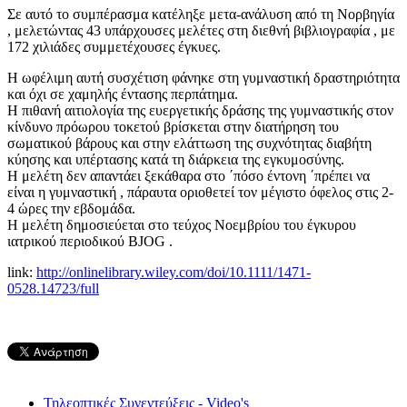
Σε αυτό το συμπέρασμα κατέληξε μετα-ανάλυση από τη Νορβηγία
, μελετώντας 43 υπάρχουσες μελέτες στη διεθνή βιβλιογραφία , με
172 χιλιάδες συμμετέχουσες έγκυες.
Η ωφέλιμη αυτή συσχέτιση φάνηκε στη γυμναστική δραστηριότητα
και όχι σε χαμηλής έντασης περπάτημα.
Η πιθανή αιτιολογία της ευεργετικής δράσης της γυμναστικής στον
κίνδυνο πρόωρου τοκετού βρίσκεται στην διατήρηση του
σωματικού βάρους και στην ελάττωση της συχνότητας διαβήτη
κύησης και υπέρτασης κατά τη διάρκεια της εγκυμοσύνης.
Η μελέτη δεν απαντάει ξεκάθαρα στο ΄πόσο έντονη ΄πρέπει να
είναι η γυμναστική , πάραυτα οριοθετεί τον μέγιστο όφελος στις 2-
4 ώρες την εβδομάδα.
Η μελέτη δημοσιεύεται στο τεύχος Νοεμβρίου του έγκυρου
ιατρικού περιοδικού BJOG .
link:
http://onlinelibrary.wiley.com/doi/10.1111/1471-
0528.14723/full
Τηλεοπτικές Συνεντεύξεις - Video's