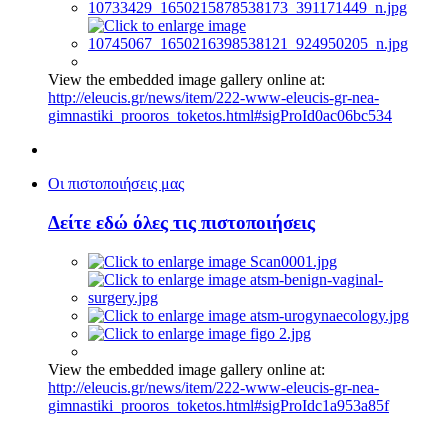
View the embedded image gallery online at:
http://eleucis.gr/news/item/222-www-eleucis-gr-nea-
gimnastiki_prooros_toketos.html#sigProId0ac06bc534
Οι πιστοποιήσεις μας
Δείτε εδώ όλες τις πιστοποιήσεις
View the embedded image gallery online at:
http://eleucis.gr/news/item/222-www-eleucis-gr-nea-
gimnastiki_prooros_toketos.html#sigProIdc1a953a85f