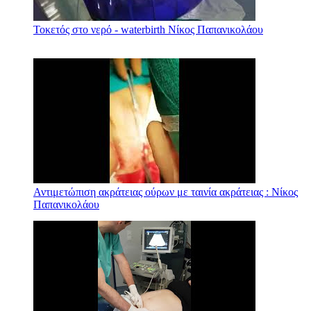
Τοκετός στο νερό - waterbirth Νίκος Παπανικολάου
Αντιμετώπιση ακράτειας ούρων με ταινία ακράτειας : Νίκος
Παπανικολάου