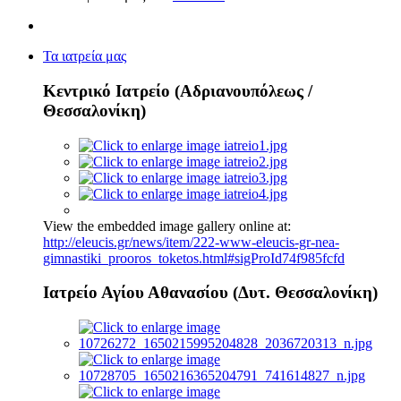
Τα ιατρεία μας
Κεντρικό Ιατρείο (Αδριανουπόλεως /
Θεσσαλονίκη)
View the embedded image gallery online at:
http://eleucis.gr/news/item/222-www-eleucis-gr-nea-
gimnastiki_prooros_toketos.html#sigProId74f985fcfd
Ιατρείο Αγίου Αθανασίου (Δυτ. Θεσσαλονίκη)