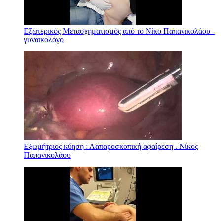
Εξωτερικός Μετασχηματισμός από το Νίκο Παπανικολάου -
γυναικολόγο
Εξωμήτριος κύηση : Λαπαροσκοπική αφαίρεση . Νίκος
Παπανικολάου