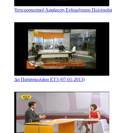
Υστεροσκοπική Αφαίρεση Ενδομήτριου Πολύποδα
Δρ Παπανικολάου ΕΤ3 (07-01-2013)