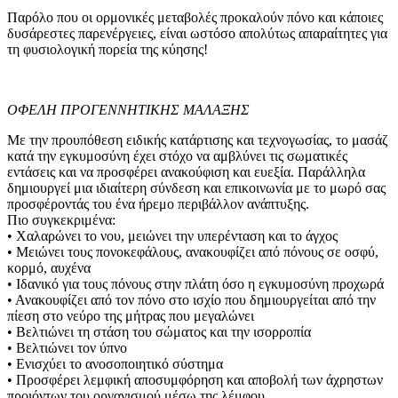
Παρόλο που οι ορμονικές μεταβολές προκαλούν πόνο και κάποιες
δυσάρεστες παρενέργειες, είναι ωστόσο απολύτως απαραίτητες για
τη φυσιολογική πορεία της κύησης!
ΟΦΕΛΗ ΠΡΟΓΕΝΝΗΤΙΚΗΣ ΜΑΛΑΞΗΣ
Με την προυπόθεση ειδικής κατάρτισης και τεχνογωσίας, το μασάζ
κατά την εγκυμοσύνη έχει στόχο να αμβλύνει τις σωματικές
εντάσεις και να προσφέρει ανακούφιση και ευεξία. Παράλληλα
δημιουργεί μια ιδιαίτερη σύνδεση και επικοινωνία με το μωρό σας
προσφέροντάς του ένα ήρεμο περιβάλλον ανάπτυξης.
Πιο συγκεκριμένα:
• Χαλαρώνει το νου, μειώνει την υπερένταση και το άγχος
• Μειώνει τους πονοκεφάλους, ανακουφίζει από πόνους σε οσφύ,
κορμό, αυχένα
• Ιδανικό για τους πόνους στην πλάτη όσο η εγκυμοσύνη προχωρά
• Ανακουφίζει από τον πόνο στο ισχίο που δημιουργείται από την
πίεση στο νεύρο της μήτρας που μεγαλώνει
• Βελτιώνει τη στάση του σώματος και την ισορροπία
• Βελτιώνει τον ύπνο
• Ενισχύει το ανοσοποιητικό σύστημα
• Προσφέρει λεμφική αποσυμφόρηση και αποβολή των άχρηστων
προιόντων του οργανισμού μέσω της λέμφου