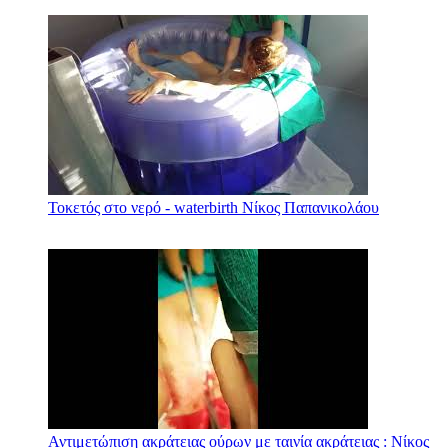
Τοκετός στο νερό - waterbirth Νίκος Παπανικολάου
Αντιμετώπιση ακράτειας ούρων με ταινία ακράτειας : Νίκος