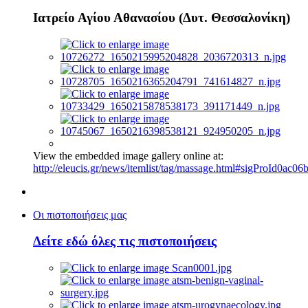
Ιατρείο Αγίου Αθανασίου (Δυτ. Θεσσαλονίκη)
View the embedded image gallery online at:
http://eleucis.gr/news/itemlist/tag/massage.html#sigProId0ac06
Οι πιστοποιήσεις μας
Δείτε εδώ όλες τις πιστοποιήσεις