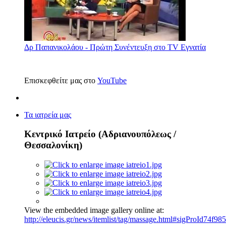
Δρ Παπανικολάου - Πρώτη Συνέντευξη στο TV Εγνατία
Επισκεφθείτε μας στο
YouTube
Τα ιατρεία μας
Κεντρικό Ιατρείο (Αδριανουπόλεως /
Θεσσαλονίκη)
View the embedded image gallery online at:
http://eleucis.gr/news/itemlist/tag/massage.html#sigProId74f985