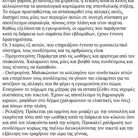
κέντρο βάρους μετατοπίζεται μπροστά, η λεκάνη αποκτά κλίση και
αλλοιώνονται τα φυσιολογικά κυρτώματα της σπονδυλικής στήλης.
Το σώμα προσπαθώντας να ανταποκριθεί στις αλλαγές αυτές,
διατηρεί τους μύες των περιοχών αυτών σε συνεχή σύσπαση με
αποτέλεσμα οσφυαλγία, πόνους στην πλάτη και στον αυχένα.
Καθώς εξελίσσεται η εγκυμοσύνη, οι ορμόνες που παράγονται
κατά τη διάρκεια των σαράντα δύο εβδομάδων, έχουν έντονη
δραστηριότητα.
Οι 3 κύριες εξ αυτών, που επηρεάζουν έντονα το μυοσκελετικό
σύστημα, τους συνδέσμους και τις αρθρώσεις είναι
- Προγεστερόνη: Παράγεται από τις ωοθήκες και αργότερα από τον
πλακούντα. Χαλαρώνει τους μύες και βοηθά τους συνδέσμους και
τους τένοντες να διαταθούν.
- Οιστρογόνα: Μαλακώνουν το κολλαγόνο των συνδετικών ιστών
και επιτρέπουν τους συνδέσμους να γίνουν πιο εύκαμπτοι για να
αντέξουν τις αλλαγές που θα φέρει η εγκυμοσύνη στο σώμα.
Ενισχύουν το τοίχωμα της μήτρας για να ανταπεξέλθει στις ισχυρές
συσπάσεις του τοκετού. Έχουν ως αποτέλεσμα τη δημιουργία
κιρσών, ραγάδων στο δέρμα (χαλαρώνουν οι ελαστικές του ίνες)
και πόνων στην πλάτη.
- Ρελαξίνη: Πρόκειται για ορμόνη που μοιάζει με την ινσουλίνη και
εκκρίνεται τόσο από την ωοθήκη κατά τη διάρκεια του κύκλου όσο
και από τον πλακούντα κατά την κύηση. Προκαλεί χαλάρωση των
συνδέσμων κυρίως της πυέλου διευκολύνοντας τον τοκετό και την
εξάλειψη του τραχήλου την ώρα της γέννας.