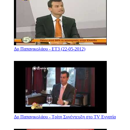
Δρ Παπανικολάου - ΕΤ3 (22-05-2012)
Δρ Παπανικολάου - Τρίτη Συνέντευξη στο TV Εγνατία