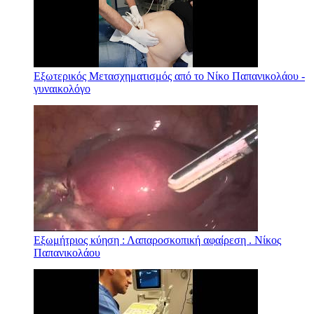
Εξωτερικός Μετασχηματισμός από το Νίκο Παπανικολάου -
γυναικολόγο
Εξωμήτριος κύηση : Λαπαροσκοπική αφαίρεση . Νίκος
Παπανικολάου