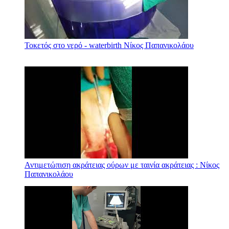
Τοκετός στο νερό - waterbirth Νίκος Παπανικολάου
Αντιμετώπιση ακράτειας ούρων με ταινία ακράτειας : Νίκος
Παπανικολάου