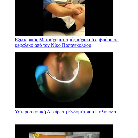
Εξωτερικός Μετασχηματισμός ισχιακού εμβρύου σε
κεφαλικό από τον Νίκο Παπανικολάου
Υστεροσκοπική Αφαίρεση Ενδομήτριου Πολύποδα