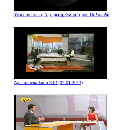
Υστεροσκοπική Αφαίρεση Ενδομήτριου Πολύποδα
Δρ Παπανικολάου ΕΤ3 (07-01-2013)