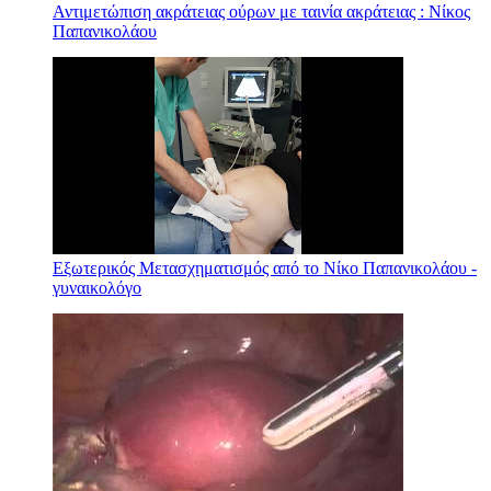
Αντιμετώπιση ακράτειας ούρων με ταινία ακράτειας : Νίκος
Παπανικολάου
Εξωτερικός Μετασχηματισμός από το Νίκο Παπανικολάου -
γυναικολόγο