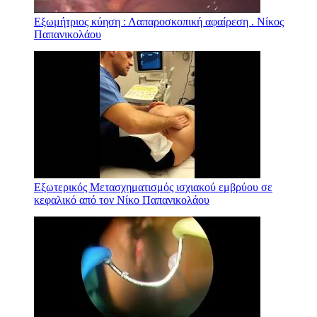
Εξωμήτριος κύηση : Λαπαροσκοπική αφαίρεση . Νίκος
Παπανικολάου
Εξωτερικός Μετασχηματισμός ισχιακού εμβρύου σε
κεφαλικό από τον Νίκο Παπανικολάου