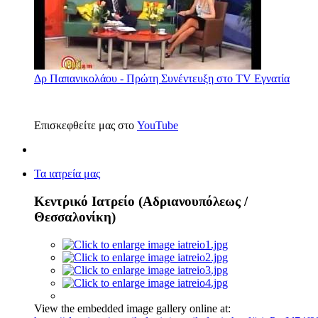
Δρ Παπανικολάου - Πρώτη Συνέντευξη στο TV Εγνατία
Επισκεφθείτε μας στο
YouTube
Τα ιατρεία μας
Κεντρικό Ιατρείο (Αδριανουπόλεως /
Θεσσαλονίκη)
View the embedded image gallery online at: