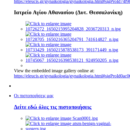
https://eleucis.gr/gynaikologia/gynaikologia.html#sigProId74f9
Ιατρείο Αγίου Αθανασίου (Δυτ. Θεσσαλονίκη)
View the embedded image gallery online at:
https://eleucis.gr/gynaikologia/gynaikologia.html#sigProId0ac
Οι πιστοποιήσεις μας
Δείτε εδώ όλες τις πιστοποιήσεις