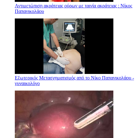
Αντιμετώπιση ακράτειας ούρων με ταινία ακράτειας : Νίκος
Παπανικολάου
Εξωτερικός Μετασχηματισμός από το Νίκο Παπανικολάου -
γυναικολόγο