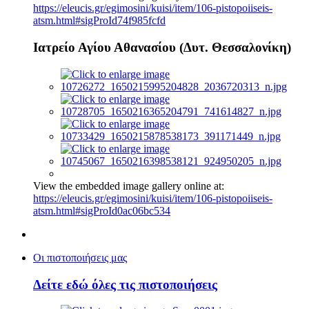
https://eleucis.gr/egimosini/kuisi/item/106-pistopoiiseis-
atsm.html#sigProId74f985fcfd
Ιατρείο Αγίου Αθανασίου (Δυτ. Θεσσαλονίκη)
View the embedded image gallery online at:
https://eleucis.gr/egimosini/kuisi/item/106-pistopoiiseis-
atsm.html#sigProId0ac06bc534
Οι πιστοποιήσεις μας
Δείτε εδώ όλες τις πιστοποιήσεις