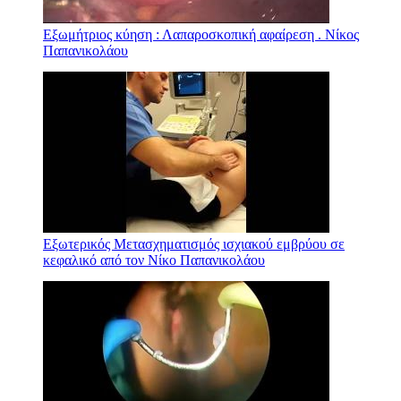
Εξωμήτριος κύηση : Λαπαροσκοπική αφαίρεση . Νίκος
Παπανικολάου
Εξωτερικός Μετασχηματισμός ισχιακού εμβρύου σε
κεφαλικό από τον Νίκο Παπανικολάου