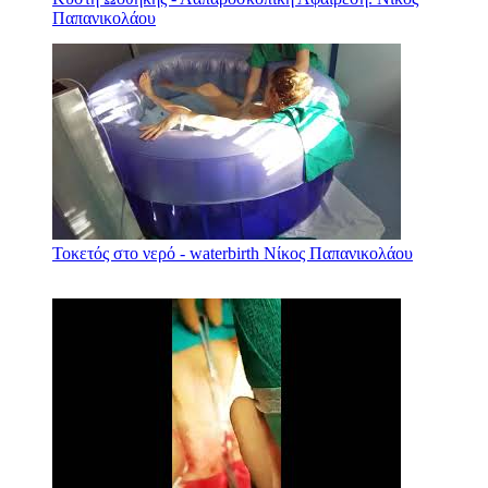
Παπανικολάου
Τοκετός στο νερό - waterbirth Νίκος Παπανικολάου