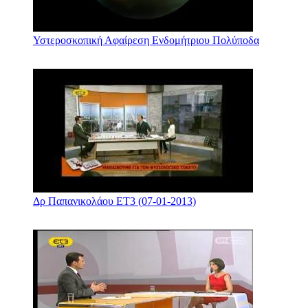
Υστεροσκοπική Αφαίρεση Ενδομήτριου Πολύποδα
Δρ Παπανικολάου ΕΤ3 (07-01-2013)