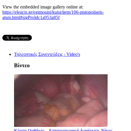
View the embedded image gallery online at:
https://eleucis.gr/egimosini/kuisi/item/106-pistopoiiseis-
atsm.html#sigProIdc1a953a85f
Τηλεοπτικές Συνεντεύξεις - Video's
Βίντεο
Κύστη Ωοθήκης - Λαπαροσκοπική Αφαίρεση. Νίκος