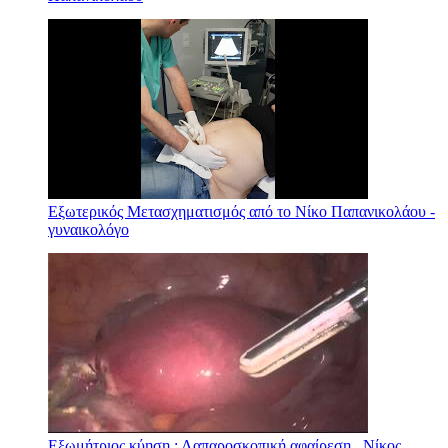
Εξωτερικός Μετασχηματισμός από το Νίκο Παπανικολάου -
γυναικολόγο
Εξωμήτριος κύηση : Λαπαροσκοπική αφαίρεση . Νίκος