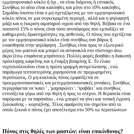
εμμηνορυσιακό κύκλο ή όχι , να είναι διάχυτος ή εστιακός.
Συνήθως το αίτιο είναι καλόηθες και μόνο στο 10% κακόηθες.
Σημάδια ύποπτα είναι ο μη σχετιζόμενος με τον εμμηνορυσιακό
κύκλο πόνος σε μια συγκεκριμένη περιοχή , αλλά και η ψηλαφητή
μάζα και η έκκριση αιματηρού υγρού από την θηλή. Βέβαια σε ένα
ποσοστό 15% ο πόνος είναι τόσο ανυπόφορος που εμποδίζει τα
καθημερινές δραστηριότητες της ασθενούς. Ο πόνος που σχετίζεται
με τον εμμηνορυσιακό κύκλο είναι συνήθως σαν βάρος ή
ευαισθησία στην ψηλάφηση . Συνήθως είναι προς το εξωτερικό
μέρος του μαστού και μπορεί να αντανακλά στο σύστοιχο άνω
άκρο (έσω επιφάνεια μπράτσου). Πολλές φορές βοηθάει η διακοπή
πρόσληψης καφείνης και η έναρξη βιταμίνης Ε. Το έλαιο
νυχτολούλουδου είναι η πρώτη γραμμή αντιμετώπισης , ενώ
παράγωγα τεστοστερόνης χορηγούνται σε προχωρημένες
περιπτώσεις. Ο μη-κυκλικός πόνος εμφανίζεται σε
προεμμηνοπαυσιακές και μετεμμηνοπαυσιακές γυναίκες. Συνήθως
περιγράφεται να 'καιει ' , 'μαχαιρώνει ', 'τραβάει ' και συνήθως
εντοπίζεται γύρω από την θηλή ή προς το στέρνο. Η θεραπεία είναι
παρόμοια με τα παραπάνω , ενώ μπορεί να γίνει και τοπική έγχυση
ξυλοκαίνης – κορτιζόνης. Τέλος αφαίρεση του σημείου από το
οποίο ξεκινά ο πόνος έχει αποτέλεσμα στο 50% τω περιπτώσεων
Πόνος στις θηλές των μαστών: είναι επικίνδυνος?