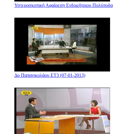
Υστεροσκοπική Αφαίρεση Ενδομήτριου Πολύποδα
Δρ Παπανικολάου ΕΤ3 (07-01-2013)