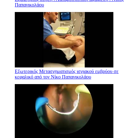
Παπανικολάου
Εξωτερικός Μετασχηματισμός ισχιακού εμβρύου σε
κεφαλικό από τον Νίκο Παπανικολάου