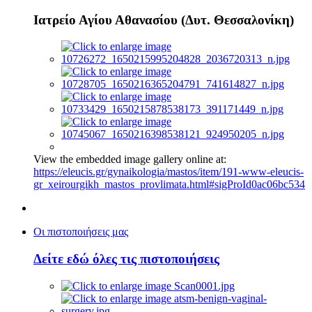
Ιατρείο Αγίου Αθανασίου (Δυτ. Θεσσαλονίκη)
View the embedded image gallery online at:
https://eleucis.gr/gynaikologia/mastos/item/191-www-eleucis-
gr_xeirourgikh_mastos_provlimata.html#sigProId0ac06bc534
Οι πιστοποιήσεις μας
Δείτε εδώ όλες τις πιστοποιήσεις