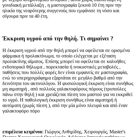
γονιδιακή μετάλλαξη , η μαστογραφία ξεκινά 10 έτη πριν την
ηλικία της νεαρότερης συγγενούς που εμφάνισε τη νόσο και
σίγουρα πριν τα 40 έτη.
Έκκριση υγρού από την θηλή. Τι σημαίνει ?
Η έκκριση υγρού από την θηλή μπορεί να οφείλεται σε ορισμένα
φάρμακα ή προλακτίνωμα, το οποίο ελέγχεται με εξέταση
προλακτίνης αίματος. Επίσης μπορεί να οφείλεται σε καλοήθες
ενδοπορικό θήλωμα , πορεκτασία ή ινοκυστικές μεταβολές ,
παθήσεις που πολλές φορές δεν είναι εμφανείς σε μαστογραφία,
ενώ το υπερηχογράφημα εξαρτάται σε μεγάλο βαθμό από την
δεινότητα του ακτινολόγου. Η φυσιολογική έκκριση είναι συνήθως
μη αιματηρή , από πολλούς γαλακτοφόρους πόρους (τρυπούλες
πάνω στην θηλή ) και χρειάζεται πίεση του μαστού για να εκκριθεί
το υγρό. Η παθολογική έκκριση συνήθως είναι αιματηρή ή
αυτόματη (χωρίς πίεση ), από την μία μόνο πλευρά και από έναν
γαλακτοφόρο πόρο
επιμέλεια κειμένου
: Γιώργος Ανθιμίδης, Χειρουργός, Master's