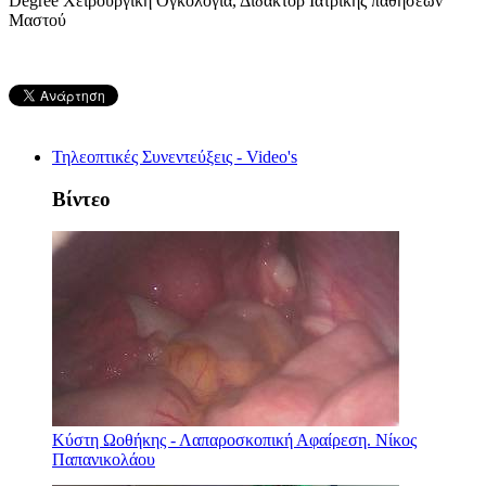
Degree Χειρουργική Ογκολογία, Διδάκτορ Ιατρικής παθήσεων
Μαστού
Τηλεοπτικές Συνεντεύξεις - Video's
Βίντεο
Κύστη Ωοθήκης - Λαπαροσκοπική Αφαίρεση. Νίκος
Παπανικολάου