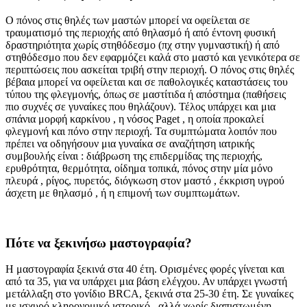
Ο πόνος στις θηλές των μαστών μπορεί να οφείλεται σε
τραυματισμό της περιοχής από θηλασμό ή από έντονη φυσική
δραστηριότητα χωρίς στηθόδεσμο (πχ στην γυμναστική) ή από
στηθόδεσμο που δεν εφαρμόζει καλά στο μαστό και γενικότερα σε
περιπτώσεις που ασκείται τριβή στην περιοχή. Ο πόνος στις θηλές
βέβαια μπορεί να οφείλεται και σε παθολογικές καταστάσεις του
τύπου της φλεγμονής, όπως σε μαστίτιδα ή απόστημα (παθήσεις
πιο συχνές σε γυναίκες που θηλάζουν). Τέλος υπάρχει και μια
σπάνια μορφή καρκίνου , η νόσος Paget , η οποία προκαλεί
φλεγμονή και πόνο στην περιοχή. Τα συμπτώματα λοιπόν που
πρέπει να οδηγήσουν μια γυναίκα σε αναζήτηση ιατρικής
συμβουλής είναι : διάβρωση της επιδερμίδας της περιοχής,
ερυθρότητα, θερμότητα, οίδημα τοπικά, πόνος στην μία μόνο
πλευρά , ρίγος, πυρετός, διόγκωση στον μαστό , έκκριση υγρού
άσχετη με θηλασμό , ή η επιμονή των συμπτωμάτων.
Πότε να ξεκινήσω μαστογραφία?
Η μαστογραφία ξεκινά στα 40 έτη. Ορισμένες φορές γίνεται και
από τα 35, για να υπάρχει μια βάση ελέγχου. Αν υπάρχει γνωστή
μετάλλαξη στο γονίδιο BRCA, ξεκινά στα 25-30 έτη. Σε γυναίκες
με ισχυρό κληρονομικό ιστορικό , αλλά χωρίς διαπιστωμένη