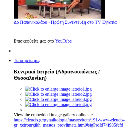
Δρ Παπανικολάου - Πρώτη Συνέντευξη στο TV Εγνατία
Επισκεφθείτε μας στο
YouTube
Τα ιατρεία μας
Κεντρικό Ιατρείο (Αδριανουπόλεως /
Θεσσαλονίκη)
View the embedded image gallery online at:
https://eleucis.gr/gynaikologia/mastos/item/191-www-eleucis-
gr_xeirourgikh_mastos_provlimata.html#sigProId74f985fcfd