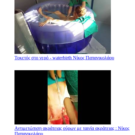
Τοκετός στο νερό - waterbirth Νίκος Παπανικολάου
Αντιμετώπιση ακράτειας ούρων με ταινία ακράτειας : Νίκος
Παπανικολάου