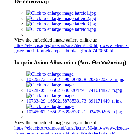
Θεσσαλονίκη)
View the embedded image gallery online at:
https://eleucis.gr/egimosini/kuisi/item/150-http-www-eleucis-
gr-egimosini-proeklampsia.html#sigProId74f985fcfd
Ιατρείο Αγίου Αθανασίου (Δυτ. Θεσσαλονίκη)
View the embedded image gallery online at:
https://eleucis.gr/egimosini/kuisi/item/150-http-www-eleucis-
gr-egimosini-proeklampsia.html#sigProId0ac06bc534