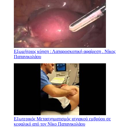
Εξωμήτριος κύηση : Λαπαροσκοπική αφαίρεση . Νίκος
Παπανικολάου
Εξωτερικός Μετασχηματισμός ισχιακού εμβρύου σε
κεφαλικό από τον Νίκο Παπανικολάου