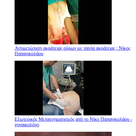
Αντιμετώπιση ακράτειας ούρων με ταινία ακράτειας : Νίκος
Παπανικολάου
Εξωτερικός Μετασχηματισμός από το Νίκο Παπανικολάου -
γυναικολόγο