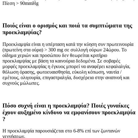
Πίεση > 90mmHg
Ποιός είναι ο ορισμός και ποιά τα συμπτώματα της
προεκλαμψίας?
Προεκλαμψία είναι η υπέρταση κατά την κύηση συν πρωτεινουρία
(πρωτείνη στα ούρα) > 300 mg σε συλλογή ούρων 24ώρου. Το
οίδημα χεριών και προσώπου δεν θεωρείται κριτήριο
προεκλαμψίας με βάση τα καινούρια δεδομένα. Σε σοβαρές
μορφές προεκλαμψίας η έγκυος μπορεί να αναφέρει κεφαλαλγία,
θόλωση όρασης, φωτοευαισθησία, εύκολη κόπωση, ναυτία /
εμέτους, ολιγουρία, επιγαστραλγία, δυσχέρεια στην αναπνοή και
συχνούς μώλωπες.
Πόσο συχνή είναι η προεκλαμψία? Ποιές γυναίκες
έχουν αυξημένο κίνδυνο να εμφανίσουν προεκλαμψία
?
Η προεκλαμψία παρουσιάζεται στο 6-8% επί των ζωντανών
γεννήσεων.