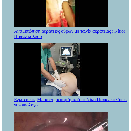
Αντιμετώπιση ακράτειας ούρων με ταινία ακράτειας : Νίκος
Παπανικολάου
Εξωτερικός Μετασχηματισμός από το Νίκο Παπανικολάου -
γυναικολόγο