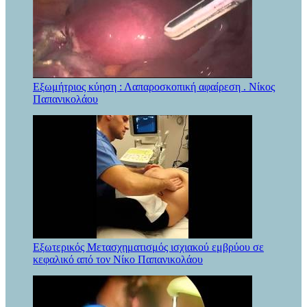
Εξωμήτριος κύηση : Λαπαροσκοπική αφαίρεση . Νίκος
Παπανικολάου
Εξωτερικός Μετασχηματισμός ισχιακού εμβρύου σε
κεφαλικό από τον Νίκο Παπανικολάου