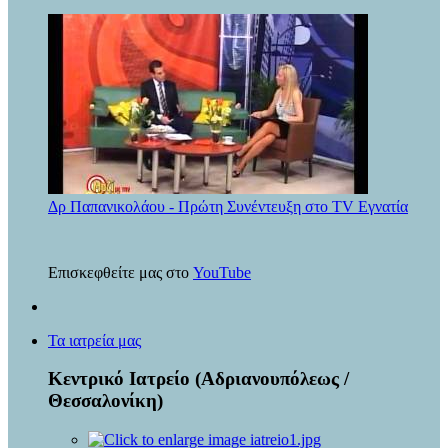
Δρ Παπανικολάου - Πρώτη Συνέντευξη στο TV Εγνατία
Επισκεφθείτε μας στο
YouTube
Τα ιατρεία μας
Κεντρικό Ιατρείο (Αδριανουπόλεως /
Θεσσαλονίκη)