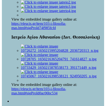
View the embedded image gallery online at:
https://eleucis.gr/item/103-i-filosofia-
mas.html#sigProId74f985fcfd
Ιατρείο Αγίου Αθανασίου (Δυτ. Θεσσαλονίκη)
View the embedded image gallery online at:
https://eleucis.gr/item/103-i-filosofia-
mas.html#sigProId0ac06bc534