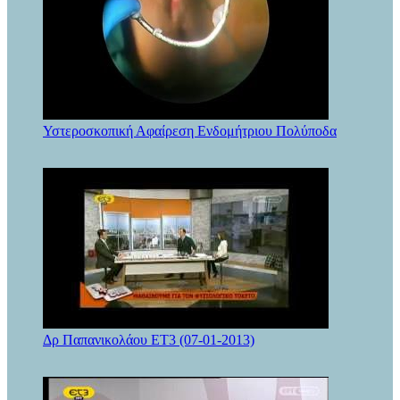
Υστεροσκοπική Αφαίρεση Ενδομήτριου Πολύποδα
Δρ Παπανικολάου ΕΤ3 (07-01-2013)