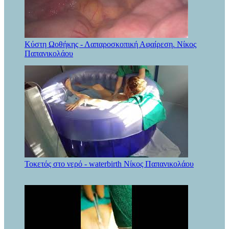
Κύστη Ωοθήκης - Λαπαροσκοπική Αφαίρεση. Νίκος
Παπανικολάου
Τοκετός στο νερό - waterbirth Νίκος Παπανικολάου